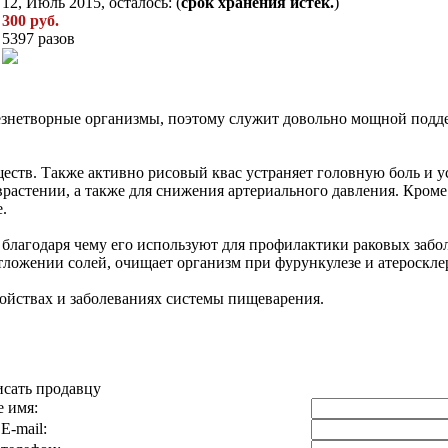
12, Июль 2015, осталось: (
срок хранения истек.
)
300 руб.
5397 разов
езнетворные организмы, поэтому служит довольно мощной подде
ществ. Также активно рисовый квас устраняет головную боль и у
растении, а также для снижения артериального давления. Кроме
.
 благодаря чему его используют для профилактики раковых забол
тложении солей, очищает организм при фурункулезе и атероскле
ройствах и заболеваниях системы пищеварения.
сать продавцу
 имя:
E-mail: