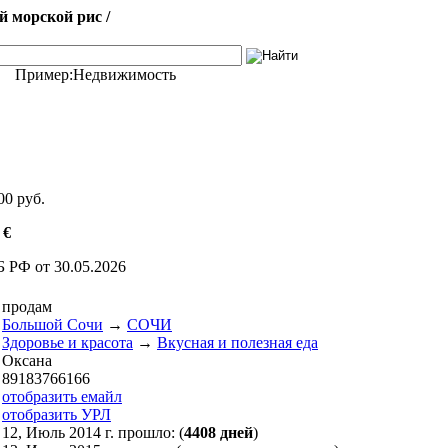
 морской рис /
Пример:
Недвижимость
00 руб.
4
€
Б РФ от 30.05.2026
продам
Большой Сочи
→
СОЧИ
Здоровье и красота
→
Вкусная и полезная еда
Оксана
89183766166
отобразить емайл
отобразить УРЛ
12, Июль 2014 г. прошло: (
4408 дней
)