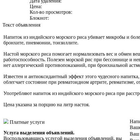
Дата удаления:
Цена:
Кол-во просмотров:
Блокнот:
Текст объявления
Напиток из индийского морского риса убивает микробы и бол
бронхите, пневмонии, тонзиллите.
Настой морского риса помогает нормализовать вес и обмен ве
работоспособность. Полезен морской рис при бессоннице и нев
нет аллергический противопоказаний, при бронхиальной астме
Известен и антиоксидантный эффект этого чудесного напитка,
облегчает состояние при ревматоидном артрите, ревматизме, о
Употребляют напиток из индийского морского риса при расст
Цена указана за порцию на литр настоя.
Напи
Платные услуги
Ваше
Услуга выделения объявлений.
Ваш 
Воспользовавшись услугой выделения объявлений, вы