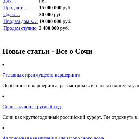
Для…
нет
Продают…
15 000 000
руб.
Сдаю…
30 000
руб.
Продам дом в…
19 000 000
руб.
Продам студию
3 400 000
руб.
Новые статьи - Все о Сочи
7 главных преимуществ каршеринга
Особенности каршеринга, рассмотрим все плюсы и минусы услу
Сочи – курорт круглый год
Сочи как круглогодичный российский курорт. Где отдохнуть в 
Автономная канализация для загородного дома