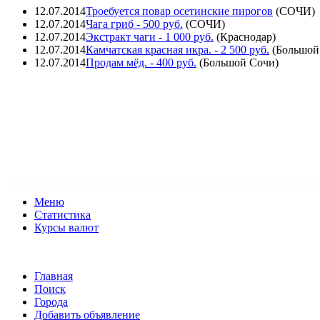
12.07.2014
Троебуется повар осетинские пирогов
(
СОЧИ
)
12.07.2014
Чага гриб
- 500 руб.
(
СОЧИ
)
12.07.2014
Экстракт чаги
- 1 000 руб.
(
Краснодар
)
12.07.2014
Камчатская красная икра.
- 2 500 руб.
(
Большой
12.07.2014
Продам мёд.
- 400 руб.
(
Большой Сочи
)
Меню
Статистика
Курсы валют
Главная
Поиск
Города
Добавить объявление