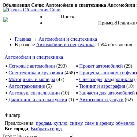
Объявления Сочи: Автомобили и спецтехника Автомобили и
Поиск:
Пример:
Недвижим
Главная
→
Автомобили и спецтехника
В разделе
Автомобили и спецтехника
: 1594 объявления
Автомобили и спецтехника
▪
Легковые автомобили
(293)
▪
Прокат автомобилей
(29)
▪
Спецтехника и грузовики
(458)
▪
Прицепы, автодома и фур
▪
Мотоциклы и мопеды
(47)
▪
Снегоходы, квадроциклы
(
▪
Автострахование
(5)
▪
Тюнинг и аэрография
(10)
▪
Автозвук, сигнализации
(10)
▪
Запчасти для автомобилей
▪
Джиппинг и автоэкскурсии
(1)
▪
Автосервис и услуги
(62)
Фильтр
Предложения:
продам
,
куплю
,
сниму
,
сдам в аренду
,
обменяю
,
Все города
,
Выбрать город
Город: