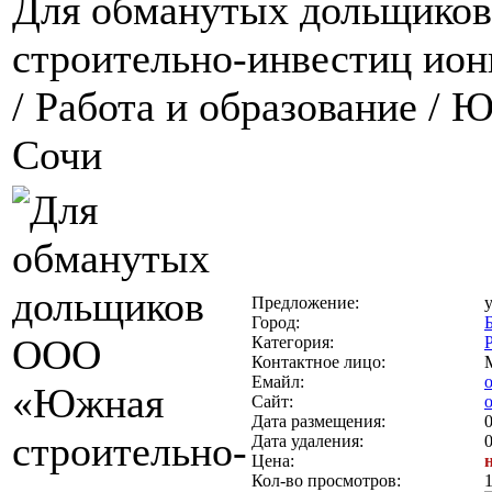
Для обманутых дольщик
строительно-инвестиц ио
/ Работа и образование / 
Сочи
Предложение:
Город:
Категория:
Контактное лицо:
Емайл:
Сайт:
Дата размещения:
0
Дата удаления:
0
Цена:
Кол-во просмотров: