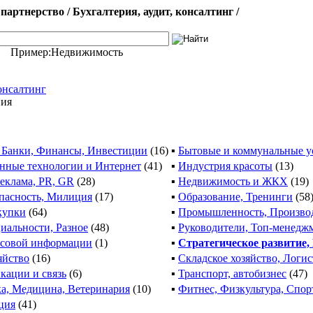
партнерство / Бухгалтерия, аудит, консалтинг /
Пример:
Недвижимость
консалтинг
ния
, Банки, Финансы, Инвестиции
(16)
▪
Бытовые и коммунальные у
ные технологии и Интернет
(41)
▪
Индустрия красоты
(13)
еклама, PR, GR
(28)
▪
Недвижимость и ЖКХ
(19)
опасность, Милиция
(17)
▪
Образование, Тренинги
(58
купки
(64)
▪
Промышленность, Произво
иальности, Разное
(48)
▪
Руководители, Топ-менедж
ссовой информации
(1)
▪
Стратегическое развитие,
яйство
(16)
▪
Складское хозяйство, Логи
кации и связь
(6)
▪
Транспорт, автобизнес
(47)
а, Медицина, Ветеринария
(10)
▪
Фитнес, Физкультура, Спор
ция
(41)