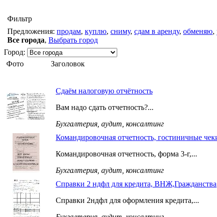
Фильтр
Предложения:
продам
,
куплю
,
сниму
,
сдам в аренду
,
обменяю
,
Все города
,
Выбрать город
Город:
Фото
Заголовок
Сдаём налоговую отчётность
Вам надо сдать отчетность?...
Бухгалтерия, аудит, консалтинг
Командировочная отчетность, гостиничные чек
Командировочная отчетность, форма 3-г,...
Бухгалтерия, аудит, консалтинг
Справки 2 ндфл для кредита, ВНЖ,Гражданства
Справки 2ндфл для оформления кредита,...
Бухгалтерия, аудит, консалтинг