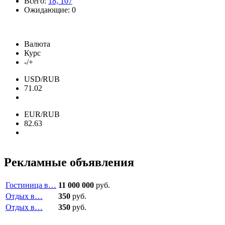
Всего:
18, 107
Ожидающие: 0
Валюта
Курс
-/+
USD/RUB
71.02
EUR/RUB
82.63
Рекламные объявления
Гостиница в…
11 000 000
руб.
Отдых в…
350
руб.
Отдых в…
350
руб.