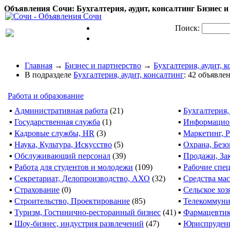
Объявления Сочи: Бухгалтерия, аудит, консалтинг Бизнес и 
Поиск:
Главная
→
Бизнес и партнерство
→
Бухгалтерия, аудит, 
В подразделе
Бухгалтерия, аудит, консалтинг
: 42 объявле
Работа и образование
▪
Административная работа
(21)
▪
Бухгалтерия
▪
Государственная служба
(1)
▪
Информацион
▪
Кадровые службы, HR
(3)
▪
Маркетинг, Р
▪
Наука, Культура, Искусство
(5)
▪
Охрана, Без
▪
Обслуживающий персонал
(39)
▪
Продажи, За
▪
Работа для студентов и молодежи
(109)
▪
Рабочие спец
▪
Секретариат, Делопроизводство, АХО
(32)
▪
Средства ма
▪
Страхование
(0)
▪
Сельское хоз
▪
Строительство, Проектирование
(85)
▪
Телекоммуни
▪
Туризм, Гостинично-ресторанный бизнес
(41)
▪
Фармацевтик
▪
Шоу-бизнес, индустрия развлечений
(47)
▪
Юриспруден