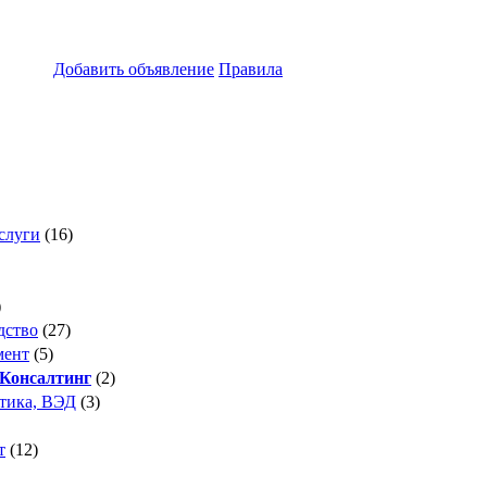
Добавить объявление
Правила
слуги
(16)
)
дство
(27)
мент
(5)
 Консалтинг
(2)
стика, ВЭД
(3)
т
(12)