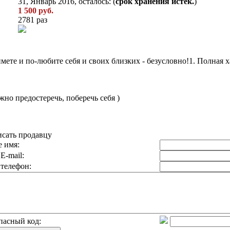
31, Январь 2016, осталось: (
срок хранения истек.
)
1 500 руб.
2781 раз
ймете и по-любите себя и своих близких - безусловно!1. Полная 
но предостеречь, поберечь себя )
сать продавцу
 имя:
E-mail:
телефон:
пасный код: