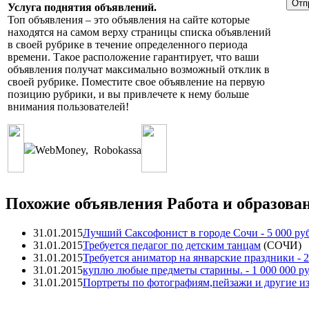
Услуга поднятия объявлений.
Топ объявления – это объявления на сайте которые
находятся на самом верху страницы списка объявлений
в своей рубрике в течение определенного периода
времени. Такое расположение гарантирует, что ваши
объявления получат максимально возможный отклик в
своей рубрике. Поместите свое объявление на первую
позицию рубрики, и вы привлечете к нему больше
внимания пользователей!
WebMoney
,
Robokassa
Похожие объявления Работа и образован
31.01.2015
Лучший Саксофонист в городе Сочи
- 5 000 ру
31.01.2015
Требуется педагог по детским танцам
(
СОЧИ
)
31.01.2015
Требуется аниматор на январские праздники
- 2
31.01.2015
куплю любые предметы старины.
- 1 000 000 ру
31.01.2015
Портреты по фотографиям,пейзажи и другие из