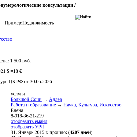
нумерологические консультации /
Пример:
Недвижимость
усство
цена:
1 500 руб.
=
21
$
=
18
€
курс ЦБ РФ от 30.05.2026
услуги
Большой Сочи
→
Адлер
Работа и образование
→
Наука, Культура, Искусство
Елена
8-918-36-21-219
отобразить емайл
отобразить УРЛ
31, Январь 2015 г. прошло: (
4207 дней
)