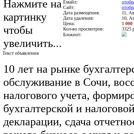
Нажмите на
Емайл:
отобр
Сайт:
отобр
Дата размещения:
11, Ав
картинку
Дата удаления:
10, Ав
Цена:
1 000
чтобы
Кол-во просмотров:
3325 
Блокнот:
увеличить...
Текст объявления
10 лет на рынке бухгалтер
обслуживание в Сочи, вос
налогового учета, формиро
бухгалтерской и налоговой
декларации, сдача отчетно