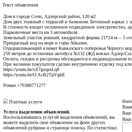
Текст объявления
Дом в городе Сочи, Адлерский район, 120 м2
Дом двух этажный с террасой и балконом. Бетонный каркас с 
В стоимость входит оплаченное подведенное электричество, ар
Парковочные места на 3 автомобиля .
Земельный участок ровный, квадратной формы 21*24 м— 5 сот
Прекрасный вид на море и горы Абхазии.
Оздоравливающий климат Кавказского побережья Черного моря
250 метров до остановки автобуса №132 (ЖД вокзал Адлер-Соц
Оплата, скидки и рассрочка обсуждаются в индивидуальном по
При желании покупателя сделаю внутреннюю отделку под клю
https://youtu.be/vZ7gxqesLq8
https://youtu.be/O AcR2TpVgbE
Роман +79388771277
Напи
Платные услуги
Ваше
Услуга выделения объявлений.
Ваш 
Воспользовавшись услугой выделения объявлений, вы
Ваш 
можете выделить свое объявление на фоне других
объявлений рубрики и страници поиска. По статистике,