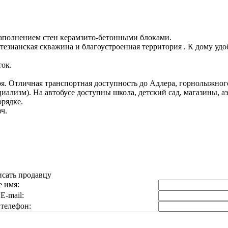
заполнением стен керамзито-бетонными блоками.
тезианская скважина и благоустроенная территория . К дому уд
ок.
. Отличная транспортная доступность до Адлера, горнолыжного 
иализм). На автобусе доступны школа, детский сад, магазины, а
рядке.
ч.
сать продавцу
 имя:
E-mail:
телефон: