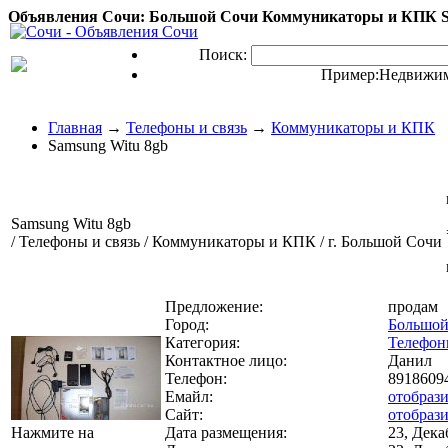
Объявления Сочи: Большой Сочи Коммуникаторы и КПК Sa
Поиск:
Пример:
Недвижим
Главная
→
Телефоны и связь
→
Коммуникаторы и КПК
Samsung Witu 8gb
Samsung Witu 8gb
/ Телефоны и связь / Коммуникаторы и КПК / г. Большой Сочи
Предложение:
продам
Город:
Большой
Категория:
Телефон
Контактное лицо:
Данил
Телефон:
8918609
Емайл:
отобрази
Сайт:
отобраз
Нажмите на
Дата размещения:
23, Дека