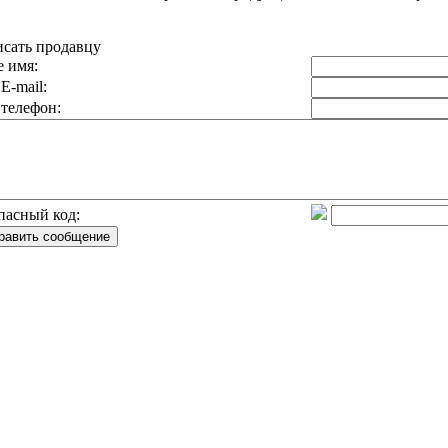
сать продавцу
 имя:
E-mail:
телефон:
пасный код: