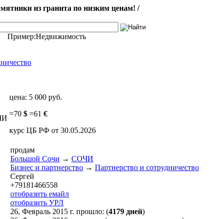
ятники из гранита по низким ценам! /
Пример:
Недвижимость
дничество
цена:
5 000 руб.
=
70
$
=
61
€
ОЧИ
курс ЦБ РФ от 30.05.2026
продам
Большой Сочи
→
СОЧИ
Бизнес и партнерство
→
Партнерство и сотрудничество
Сергей
+79181466558
отобразить емайл
отобразить УРЛ
26, Февраль 2015 г. прошло: (
4179 дней
)