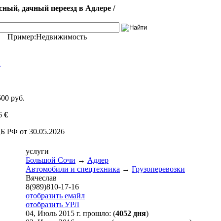
ный, дачный переезд в Адлере /
Пример:
Недвижимость
и
500 руб.
6
€
Б РФ от 30.05.2026
услуги
Большой Сочи
→
Адлер
Автомобили и спецтехника
→
Грузоперевозки
Вячеслав
8(989)810-17-16
отобразить емайл
отобразить УРЛ
04, Июль 2015 г. прошло: (
4052 дня
)