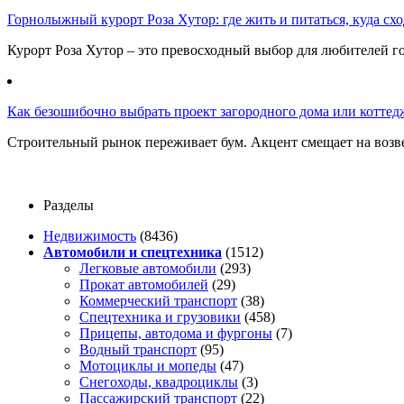
Горнолыжный курорт Роза Хутор: где жить и питаться, куда сход
Курорт Роза Хутор – это превосходный выбор для любителей г
Как безошибочно выбрать проект загородного дома или коттед
Строительный рынок переживает бум. Акцент смещает на возв
Разделы
Недвижимость
(8436)
Автомобили и спецтехника
(1512)
Легковые автомобили
(293)
Прокат автомобилей
(29)
Коммерческий транспорт
(38)
Спецтехника и грузовики
(458)
Прицепы, автодома и фургоны
(7)
Водный транспорт
(95)
Мотоциклы и мопеды
(47)
Снегоходы, квадроциклы
(3)
Пассажирский транспорт
(22)