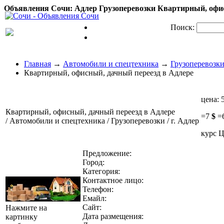
Объявления Сочи: Адлер Грузоперевозки Квартирный, офис
Поиск:
Главная
→
Автомобили и спецтехника
→
Грузоперевозк
Квартирный, офисный, дачный переезд в Адлере
цена:
Квартирный, офисный, дачный переезд в Адлере
=
7
$
=
/ Автомобили и спецтехника / Грузоперевозки / г. Адлер
курс Ц
Предложение:
Город:
Категория:
Контактное лицо:
Телефон:
Емайл:
Сайт:
Нажмите на
Дата размещения:
картинку