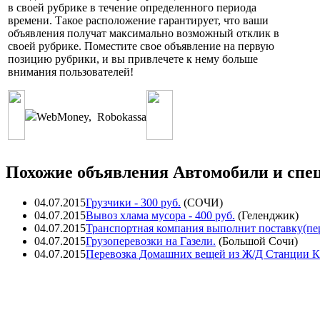
в своей рубрике в течение определенного периода
времени. Такое расположение гарантирует, что ваши
объявления получат максимально возможный отклик в
своей рубрике. Поместите свое объявление на первую
позицию рубрики, и вы привлечете к нему больше
внимания пользователей!
WebMoney
,
Robokassa
Похожие объявления Автомобили и спец
04.07.2015
Грузчики
- 300 руб.
(
СОЧИ
)
04.07.2015
Вывоз хлама мусора
- 400 руб.
(
Геленджик
)
04.07.2015
Транспортная компания выполнит поставку(пе
04.07.2015
Грузоперевозки на Газели.
(
Большой Сочи
)
04.07.2015
Перевозка Домашних вещей из Ж/Д Станции К