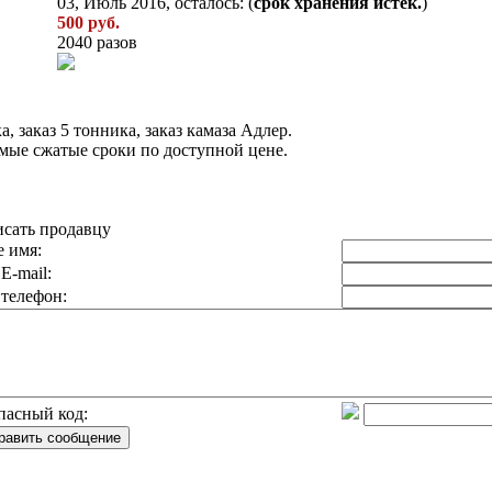
03, Июль 2016, осталось: (
срок хранения истек.
)
500 руб.
2040 разов
а, заказ 5 тонника, заказ камаза Адлер.
мые сжатые сроки по доступной цене.
сать продавцу
 имя:
E-mail:
телефон:
пасный код: