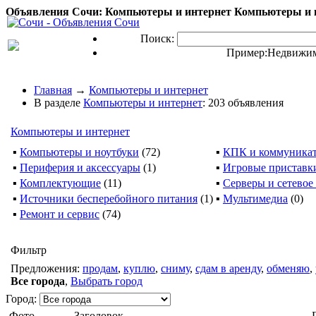
Объявления Сочи: Компьютеры и интернет Компьютеры и и
Поиск:
Пример:
Недвижим
Главная
→
Компьютеры и интернет
В разделе
Компьютеры и интернет
: 203 объявления
Компьютеры и интернет
▪
Компьютеры и ноутбуки
(72)
▪
КПК и коммуника
▪
Периферия и аксессуары
(1)
▪
Игровые приставк
▪
Комплектующие
(11)
▪
Серверы и сетевое
▪
Источники бесперебойного питания
(1)
▪
Мультимедиа
(0)
▪
Ремонт и сервис
(74)
Фильтр
Предложения:
продам
,
куплю
,
сниму
,
сдам в аренду
,
обменяю
,
Все города
,
Выбрать город
Город:
Фото
Заголовок