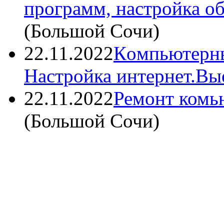
программ, настройка о
(
Большой Сочи
)
22.11.2022
Кoмпьютepны
Настpoйка интepнeт.Вы
22.11.2022
Ремонт комь
(
Большой Сочи
)