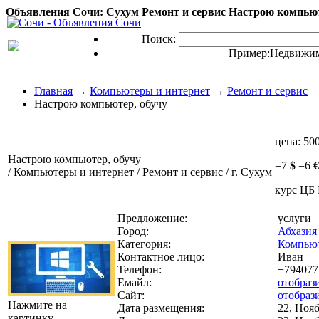
Объявления Сочи: Сухум Ремонт и сервис Настрою компьюте
Поиск:
Пример:
Недвижим
Главная
→
Компьютеры и интернет
→
Ремонт и сервис
Настрою компьютер, обучу
цена:
500
Настрою компьютер, обучу
=
7
$
=
6
€
/ Компьютеры и интернет / Ремонт и сервис / г. Сухум
курс ЦБ 
Предложение:
услуги
Город:
Абхазия
Категория:
Компьют
Контактное лицо:
Иван
Телефон:
+794077
Емайл:
отобраз
Сайт:
отобраз
Нажмите на
Дата размещения:
22, Нояб
картинку