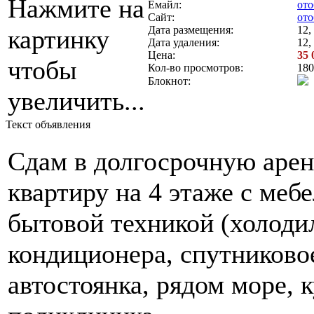
Нажмите на
Емайл:
ото
Сайт:
ото
Дата размещения:
12,
картинку
Дата удаления:
12,
Цена:
35 
чтобы
Кол-во просмотров:
180
Блокнот:
увеличить...
Текст объявления
Сдам в долгосрочную арен
квартиру на 4 этаже с меб
бытовой техникой (холоди
кондиционера, спутниковое
автостоянка, рядом море, 