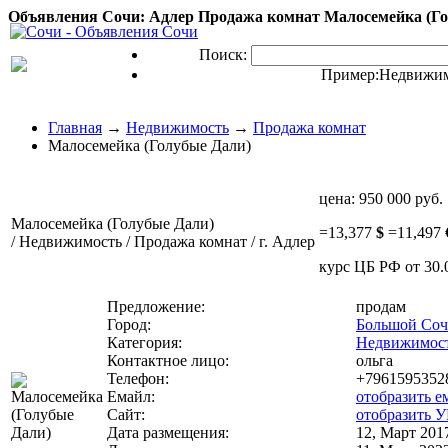
Объявления Сочи: Адлер Продажа комнат Малосемейка (Го
Поиск:
Пример:
Недвижим
Главная
→
Недвижимость
→
Продажа комнат
Малосемейка (Голубые Дали)
цена:
950 000 руб.
Малосемейка (Голубые Дали)
=
13,377
$
=
11,497
/ Недвижимость / Продажа комнат / г. Адлер
курс ЦБ РФ от 30.
Предложение:
продам
Город:
Большой Со
Категория:
Недвижимос
Контактное лицо:
ольга
Телефон:
+7961595352
Емайл:
отобразить е
Сайт:
отобразить 
Дата размещения:
12, Март 2017