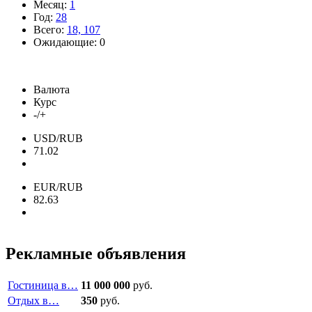
Месяц:
1
Год:
28
Всего:
18, 107
Ожидающие: 0
Валюта
Курс
-/+
USD/RUB
71.02
EUR/RUB
82.63
Рекламные объявления
Гостиница в…
11 000 000
руб.
Отдых в…
350
руб.