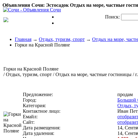
Объявления Сочи: Эстосадок Отдых на море, частные гост
Поиск:
Главная
→
Отдых, туризм, спорт
→
Отдых на море, част
Горки на Красной Поляне
Горки на Красной Поляне
/ Отдых, туризм, спорт / Отдых на море, частные гостиницы / г
Предложение:
продам
Город:
Большой
Категория:
Отдых, т
Контактное лицо:
Иван Пет
Емайл:
отобрази
Сайт:
отобрази
Дата размещения:
14, Сентя
Дата удаления:
14, Сентя