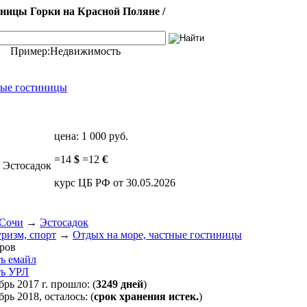
иницы Горки на Красной Поляне /
Пример:
Недвижимость
ные гостиницы
цена:
1 000 руб.
=
14
$
=
12
€
. Эстосадок
курс ЦБ РФ от 30.05.2026
 Сочи
→
Эстосадок
уризм, спорт
→
Отдых на море, частные гостиницы
ров
ть емайл
ть УРЛ
брь 2017 г. прошло: (
3249 дней
)
брь 2018, осталось: (
срок хранения истек.
)