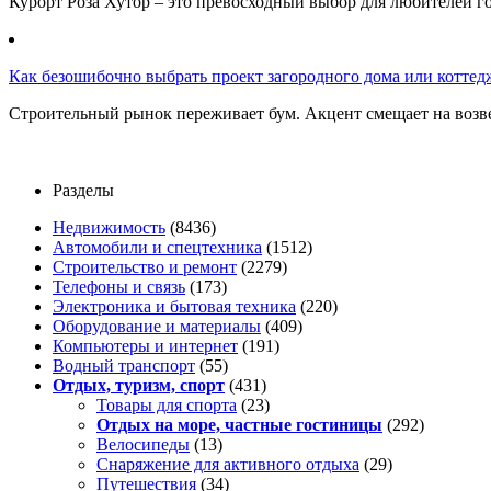
Курорт Роза Хутор – это превосходный выбор для любителей г
Как безошибочно выбрать проект загородного дома или коттед
Строительный рынок переживает бум. Акцент смещает на возв
Разделы
Недвижимость
(8436)
Автомобили и спецтехника
(1512)
Строительство и ремонт
(2279)
Телефоны и связь
(173)
Электроника и бытовая техника
(220)
Оборудование и материалы
(409)
Компьютеры и интернет
(191)
Водный транспорт
(55)
Отдых, туризм, спорт
(431)
Товары для спорта
(23)
Отдых на море, частные гостиницы
(292)
Велосипеды
(13)
Снаряжение для активного отдыха
(29)
Путешествия
(34)