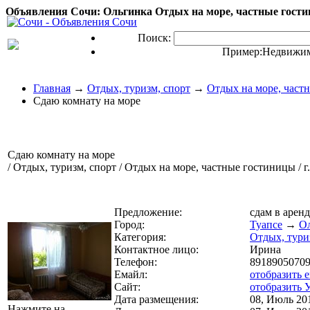
Объявления Сочи: Ольгинка Отдых на море, частные гости
Поиск:
Пример:
Недвижим
Главная
→
Отдых, туризм, спорт
→
Отдых на море, част
Сдаю комнату на море
Сдаю комнату на море
/ Отдых, туризм, спорт / Отдых на море, частные гостиницы / г
Предложение:
сдам в арен
Город:
Туапсе
→
О
Категория:
Отдых, тури
Контактное лицо:
Ирина
Телефон:
8918905070
Емайл:
отобразить 
Сайт:
отобразить 
Дата размещения:
08, Июль 201
Нажмите на