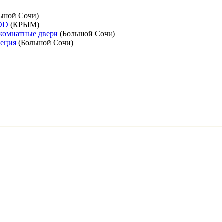
ьшой Сочи
)
OD
(
КРЫМ
)
комнатные двери
(
Большой Сочи
)
пеция
(
Большой Сочи
)