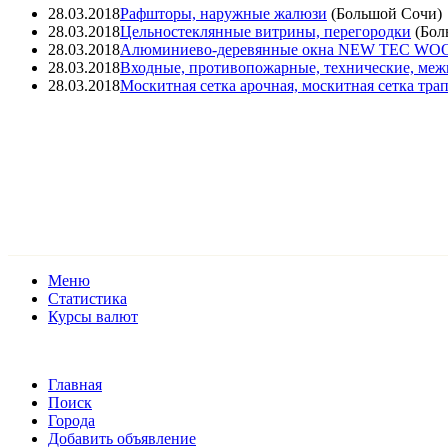
28.03.2018
Рафшторы, наружные жалюзи
(
Большой Сочи
)
28.03.2018
Цельностеклянные витрины, перегородки
(
Бол
28.03.2018
Алюминиево-деревянные окна NEW TEC WO
28.03.2018
Входные, противопожарные, технические, меж
28.03.2018
Москитная сетка арочная, москитная сетка тра
Меню
Статистика
Курсы валют
Главная
Поиск
Города
Добавить объявление