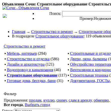
Объявления Сочи: Строительное оборудование Строительств
Поиск:
Пример:
Недвижим
Главная
→
Строительство и ремонт
→
Строительное обо
В подразделе
Строительное оборудование
: 119 объявлени
Строительство и ремонт
▪
Мебель, интерьер
(294)
▪
Строительные и отдело
▪
Строительство и отделка
(586)
▪
Двери, окна, балконы
(
▪
Дизайн и архитектура
(121)
▪
Обустройство территор
▪
Водопровод и канализация
(46)
▪
Вентиляция и кондици
▪
Строительное оборудование
(117)
▪
Строительная техника
(
▪
Готовые дома, беседки, бани
(31)
▪
Документация, ГОСТы
Фильтр
Предложения:
продам
,
куплю
,
сниму
,
сдам в аренду
,
обменяю
,
Все города
,
Выбрать город
Город: