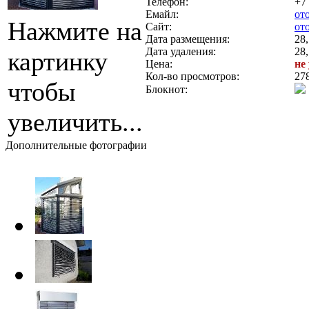
Телефон:
+7
Емайл:
от
Нажмите на
Сайт:
от
Дата размещения:
28,
Дата удаления:
28,
картинку
Цена:
не
Кол-во просмотров:
27
чтобы
Блокнот:
увеличить...
Дополнительные фотографии