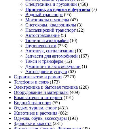
Спецтехника и грузовики
(458)
Прицепы, автодома и фургоны
(7)
Водный транспорт
(95)
Мотоциклы и мопеды
(47)
Снегоходы, квадроциклы
(3)
Пассажирский транспорт
(22)
Автострахование
(5)
Тюнинг и аэрография
(10)
Грузоперевозки
(253)
Автозвук, сигнализации
(10)
Запчасти для автомобилей
(167)
Такси и трансферы
(12)
Джиппинг и автоэкскурсии
(1)
Автосервис и услуги
(62)
Строительство и ремонт
(2279)
Телефоны и связь
(173)
Электроника и бытовая техника
(220)
Оборудование и материалы
(409)
Компьютеры и интернет
(191)
Водный транспорт
(55)
Отдых, туризм, спорт
(431)
Животные и растения
(662)
Одежда, обувь, аксессуары
(191)
Здоровье и красота
(231)
Фотография, Оптика, Фотоуслуги
(25)