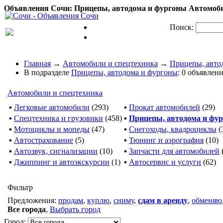
Объявления Сочи: Прицепы, автодома и фургоны Автомобил
Поиск:
Главная
→
Автомобили и спецтехника
→
Прицепы, авто
В подразделе
Прицепы, автодома и фургоны
: 0 объявлен
Автомобили и спецтехника
▪
Легковые автомобили
(293)
▪
Прокат автомобилей
(29)
▪
Спецтехника и грузовики
(458)
▪
Прицепы, автодома и фу
▪
Мотоциклы и мопеды
(47)
▪
Снегоходы, квадроциклы
(
▪
Автострахование
(5)
▪
Тюнинг и аэрография
(10)
▪
Автозвук, сигнализации
(10)
▪
Запчасти для автомобилей
▪
Джиппинг и автоэкскурсии
(1)
▪
Автосервис и услуги
(62)
Фильтр
Предложения:
продам
,
куплю
,
сниму
,
сдам в аренду
,
обменяю
Все города
,
Выбрать город
Город: