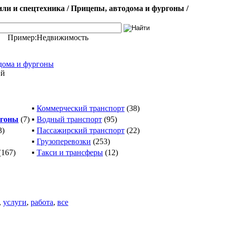
и и спецтехника / Прицепы, автодома и фургоны /
Пример:
Недвижимость
дома и фургоны
ий
▪
Коммерческий транспорт
(38)
ргоны
(7)
▪
Водный транспорт
(95)
3)
▪
Пассажирский транспорт
(22)
▪
Грузоперевозки
(253)
(167)
▪
Такси и трансферы
(12)
,
услуги
,
работа
,
все