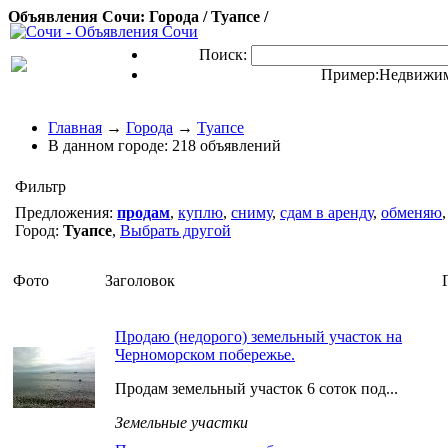
Объявления Сочи: Города / Туапсе /
Поиск:
Пример:
Недвижим
Главная
→
Города
→
Туапсе
В данном городе:
218 объявлений
Фильтр
Предложения:
продам
,
куплю
,
сниму
,
сдам в аренду
,
обменяю
Город:
Туапсе
,
Выбрать другой
Фото
Заголовок
Продаю (недорого) земельный участок на
Черноморском побережье.
Продам земельный участок 6 соток под...
Земельные участки