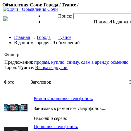
Объявления Сочи: Города / Туапсе /
Поиск:
Пример:
Недвижим
Главная
→
Города
→
Туапсе
В данном городе:
29 объявлений
Фильтр
Предложения:
продам
,
куплю
,
сниму
,
сдам в аренду
,
обменяю
,
Город:
Туапсе
,
Выбрать другой
Фото
Заголовок
Ремонт/прошивка телефонов.
Занимаюсь ремонтом смартфонов,...
Ремонт и сервис
Прошивка телефонов.