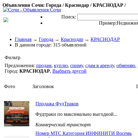
Объявления Сочи: Города / Краснодар / КРАСНОДАР /
Поиск:
Пример:
Недвижим
Главная
→
Города
→
Краснодар
→
КРАСНОДАР
В данном городе:
315 объявлений
Фильтр
Предложения:
продам
,
куплю
,
сниму
,
сдам в аренду
,
обменяю
,
Город:
КРАСНОДАР
,
Выбрать другой
Фото
Заголовок
Продажа ФудТраков
Фудтраки по максимально выгодной...
Коммерческий транспорт
Номер МТС Категория ИНФИНИТИ Восемь