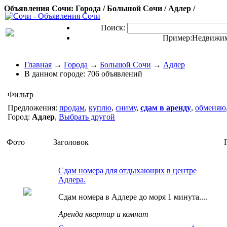
Объявления Сочи: Города / Большой Сочи / Адлер /
Поиск:
Пример:
Недвижим
Главная
→
Города
→
Большой Сочи
→
Адлер
В данном городе:
706 объявлений
Фильтр
Предложения:
продам
,
куплю
,
сниму
,
сдам в аренду
,
обменяю
Город:
Адлер
,
Выбрать другой
Фото
Заголовок
Сдам номера для отдыхающих в центре
Адлера.
Сдам номера в Адлере до моря 1 минута....
Аренда квартир и комнат