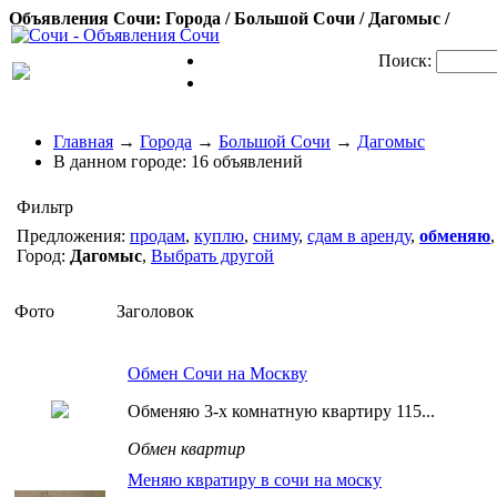
Объявления Сочи: Города / Большой Сочи / Дагомыс /
Поиск:
Главная
→
Города
→
Большой Сочи
→
Дагомыс
В данном городе:
16 объявлений
Фильтр
Предложения:
продам
,
куплю
,
сниму
,
сдам в аренду
,
обменяю
Город:
Дагомыс
,
Выбрать другой
Фото
Заголовок
Обмен Сочи на Москву
Обменяю 3-х комнатную квартиру 115...
Обмен квартир
Меняю квратиру в сочи на моску