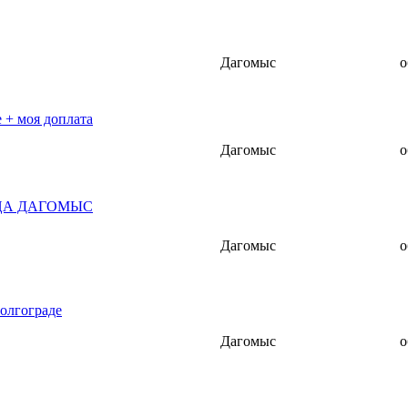
Дагомыс
о
 + моя доплата
Дагомыс
о
ЦА ДАГОМЫС
Дагомыс
о
олгограде
Дагомыс
о