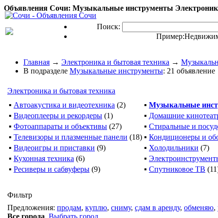
Объявления Сочи: Музыкальные инструменты Электроника
Поиск:
Пример:
Недвижим
Главная
→
Электроника и бытовая техника
→
Музыкальн
В подразделе
Музыкальные инструменты
: 21 объявление
Электроника и бытовая техника
▪
Автоакустика и видеотехника
(2)
▪
Музыкальные инс
▪
Видеоплееры и рекордеры
(1)
▪
Домашние кинотеат
▪
Фотоаппараты и объективы
(27)
▪
Стиральные и посу
▪
Телевизоры и плазменные панели
(18)
▪
Кондиционеры и об
▪
Видеоигры и приставки
(9)
▪
Холодильники
(7)
▪
Кухонная техника
(6)
▪
Электроинструмент
▪
Ресиверы и сабвуферы
(9)
▪
Спутниковое ТВ
(11
Фильтр
Предложения:
продам
,
куплю
,
сниму
,
сдам в аренду
,
обменяю
,
Все города
,
Выбрать город