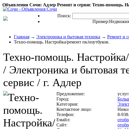
Объявления Сочи: Адлер Ремонт и сервис Техно-помощь. На
Поиск:
Пример:
Недвижим
Главная
→
Электроника и бытовая техника
→
Ремонт и с
Техно-помощь. Настройка/ремонт пк/ноутбуков.
Техно-помощь. Настройка/
/ Электроника и бытовая т
сервис / г. Адлер
Предложение:
услуг
Город:
Боль
Категория:
Элект
Контактное лицо:
Нико
Телефон:
8-938
Емайл:
отобр
Сайт:
отобр