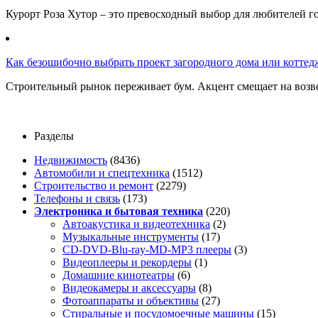
Курорт Роза Хутор – это превосходный выбор для любителей г
Как безошибочно выбрать проект загородного дома или коттед
Строительный рынок переживает бум. Акцент смещает на возв
Разделы
Недвижимость
(8436)
Автомобили и спецтехника
(1512)
Строительство и ремонт
(2279)
Телефоны и связь
(173)
Электроника и бытовая техника
(220)
Автоакустика и видеотехника
(2)
Музыкальные инструменты
(17)
CD-DVD-Blu-ray-MD-MP3 плееры
(3)
Видеоплееры и рекордеры
(1)
Домашние кинотеатры
(6)
Видеокамеры и аксессуары
(8)
Фотоаппараты и объективы
(27)
Стиральные и посудомоечные машины
(15)