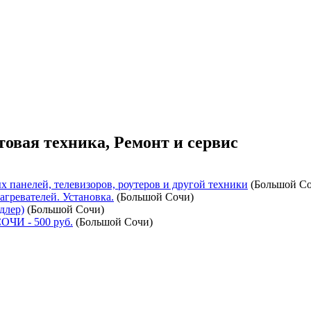
овая техника, Ремонт и сервис
х панелей, телевизоров, роутеров и другой техники
(
Большой С
гревателей. Установка.
(
Большой Сочи
)
длер)
(
Большой Сочи
)
СОЧИ
- 500 руб.
(
Большой Сочи
)