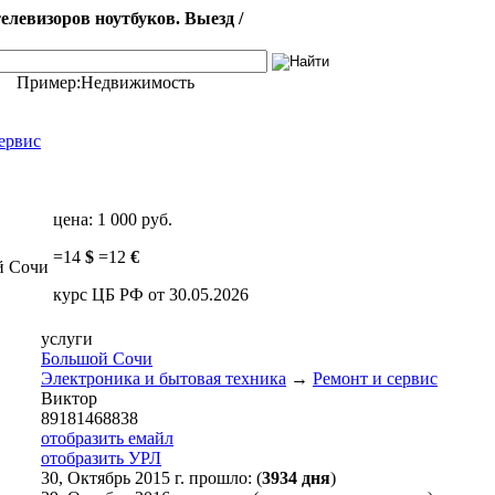
левизоров ноутбуков. Выезд /
Пример:
Недвижимость
ервис
цена:
1 000 руб.
=
14
$
=
12
€
ой Сочи
курс ЦБ РФ от 30.05.2026
услуги
Большой Сочи
Электроника и бытовая техника
→
Ремонт и сервис
Виктор
89181468838
отобразить емайл
отобразить УРЛ
30, Октябрь 2015 г. прошло: (
3934 дня
)