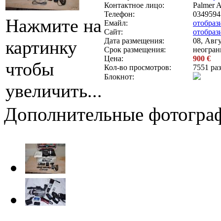
Контактное лицо:
Palmer A
Телефон:
0349594
Нажмите на
Емайл:
отобраз
Сайт:
отобраз
Дата размещения:
08, Авгу
картинку
Срок размещения:
неогран
Цена:
900 €
чтобы
Кол-во просмотров:
7551 раз
Блокнот:
увеличить...
Дополнительные фотогра