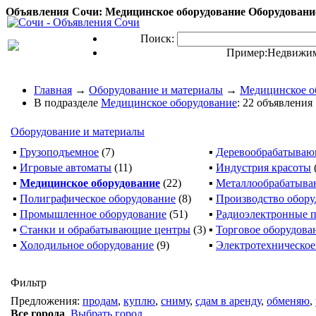
Объявления Сочи: Медицинское оборудование Оборудование
Поиск:
Пример:
Недвижим
Главная
→
Оборудование и материалы
→
Медицинское о
В подразделе
Медицинское оборудование
: 22 объявления
Оборудование и материалы
▪
Грузоподъемное
(7)
▪
Деревообрабатываю
▪
Игровые автоматы
(11)
▪
Индустрия красоты
▪
Медицинское оборудование
(22)
▪
Металлообрабатыв
▪
Полиграфическое оборудование
(8)
▪
Производство обору
▪
Промышленное оборудование
(51)
▪
Радиоэлектронные 
▪
Станки и обрабатывающие центры
(3)
▪
Торговое оборудова
▪
Холодильное оборудование
(9)
▪
Электротехническое
Фильтр
Предложения:
продам
,
куплю
,
сниму
,
сдам в аренду
,
обменяю
,
Все города
,
Выбрать город