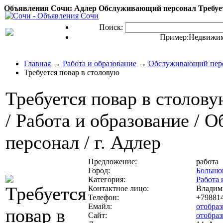
Объявления Сочи: Адлер Обслуживающий персонал Требуетс
Поиск:
Пример:
Недвижим
Главная
→
Работа и образование
→
Обслуживающий пер
Требуется повар в столовую
Требуется повар в столов
/ Работа и образование /
персонал / г. Адлер
Предложение:
работа
Город:
Большо
Категория:
Работа 
Контактное лицо:
Владим
Телефон:
+79881
Емайл:
отобраз
Сайт:
отобра