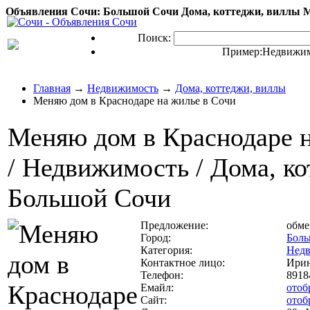
Объявления Сочи: Большой Сочи Дома, коттеджи, виллы Ме
Поиск:
Пример:
Недвижим
Главная
→
Недвижимость
→
Дома, коттеджи, виллы
Меняю дом в Краснодаре на жилье в Сочи
Меняю дом в Краснодаре н
/ Недвижимость / Дома, кот
Большой Сочи
Предложение:
обм
Город:
Боль
Категория:
Нед
Контактное лицо:
Ири
Телефон:
8918
Емайл:
отоб
Сайт:
отоб