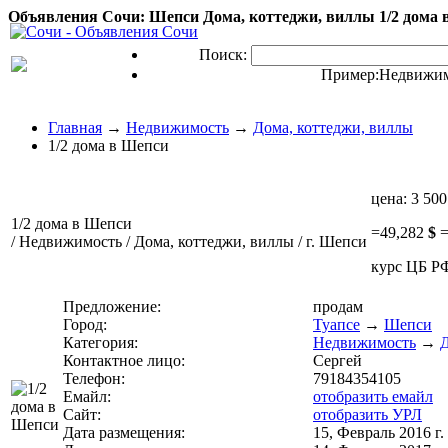
Объявления Сочи: Шепси Дома, коттеджи, виллы 1/2 дома 
Поиск:
Пример:
Недвижим
Главная
→
Недвижимость
→
Дома, коттеджи, виллы
1/2 дома в Шепси
цена:
3 500
1/2 дома в Шепси
=
49,282
$
/ Недвижимость / Дома, коттеджи, виллы / г. Шепси
курс ЦБ РФ
Предложение:
продам
Город:
Туапсе
→
Шепси
Категория:
Недвижимость
→
Д
Контактное лицо:
Сергей
Телефон:
79184354105
Емайл:
отобразить емайл
Сайт:
отобразить УРЛ
Дата размещения:
15, Февраль 2016 г.