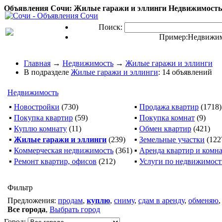
Объявления Сочи: Жилые гаражи и эллинги Недвижимость 
Поиск:
Пример:
Недвижим
Главная
→
Недвижимость
→
Жилые гаражи и эллинги
В подразделе
Жилые гаражи и эллинги
: 14 объявлений
Недвижимость
▪
Новостройки
(730)
▪
Продажа квартир
(1718)
▪
Покупка квартир
(59)
▪
Покупка комнат
(9)
▪
Куплю комнату
(11)
▪
Обмен квартир
(421)
▪
Жилые гаражи и эллинги
(239)
▪
Земельные участки
(122
▪
Коммерческая недвижимость
(361)
▪
Аренда квартир и комн
▪
Ремонт квартир, офисов
(212)
▪
Услуги по недвижимос
Фильтр
Предложения:
продам
,
куплю
,
сниму
,
сдам в аренду
,
обменяю
Все города
,
Выбрать город
Город: