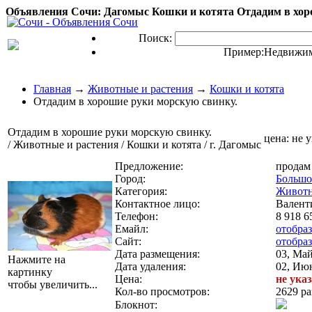
Объявления Сочи: Дагомыс Кошки и котята Отдадим в хоро
Поиск:
Пример:
Недвижим
Главная
→
Животные и растения
→
Кошки и котята
Отдадим в хорошие руки морскую свинку.
Отдадим в хорошие руки морскую свинку.
цена:
не 
/ Животные и растения / Кошки и котята / г. Дагомыс
Предложение:
продам
Город:
Большо
Категория:
Животн
Контактное лицо:
Валент
Телефон:
8 918 6
Емайл:
отобра
Сайт:
отобра
Дата размещения:
03, Май
Нажмите на
Дата удаления:
02, Июн
картинку
Цена:
не ука
чтобы увеличить...
Кол-во просмотров:
2629 ра
Блокнот: