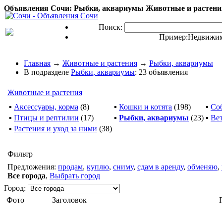
Объявления Сочи: Рыбки, аквариумы Животные и растения
Поиск:
Пример:
Недвижим
Главная
→
Животные и растения
→
Рыбки, аквариумы
В подразделе
Рыбки, аквариумы
: 23 объявления
Животные и растения
▪
Аксессуары, корма
(8)
▪
Кошки и котята
(198)
▪
Со
▪
Птицы и рептилии
(17)
▪
Рыбки, аквариумы
(23)
▪
Ве
▪
Растения и уход за ними
(38)
Фильтр
Предложения:
продам
,
куплю
,
сниму
,
сдам в аренду
,
обменяю
,
Все города
,
Выбрать город
Город:
Фото
Заголовок