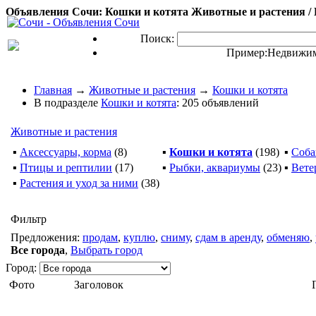
Объявления Сочи: Кошки и котята Животные и растения / 
Поиск:
Пример:
Недвижим
Главная
→
Животные и растения
→
Кошки и котята
В подразделе
Кошки и котята
: 205 объявлений
Животные и растения
▪
Аксессуары, корма
(8)
▪
Кошки и котята
(198)
▪
Соба
▪
Птицы и рептилии
(17)
▪
Рыбки, аквариумы
(23)
▪
Вете
▪
Растения и уход за ними
(38)
Фильтр
Предложения:
продам
,
куплю
,
сниму
,
сдам в аренду
,
обменяю
,
Все города
,
Выбрать город
Город:
Фото
Заголовок