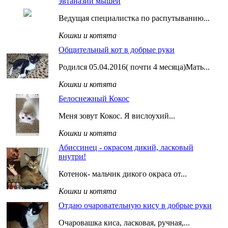
эвтаназии мышей
Ведущая специалистка по распутыванию...
Кошки и котята
Общительный кот в добрые руки
Родился 05.04.2016( почти 4 месяца)Мать...
Кошки и котята
Белоснежный Кокос
Меня зовут Кокос. Я вислоухий...
Кошки и котята
Абиссинец - окрасом дикий, ласковый
внутри!
Котенок- мальчик дикого окраса от...
Кошки и котята
Отдаю очаровательную кису в добрые руки
Очаровашка киса, ласковая, ручная,...