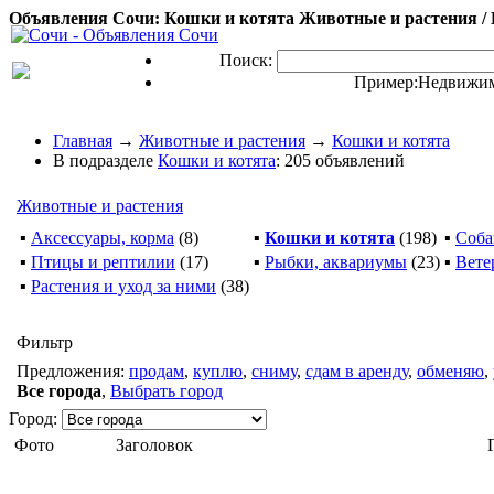
Объявления Сочи: Кошки и котята Животные и растения / 
Поиск:
Пример:
Недвижим
Главная
→
Животные и растения
→
Кошки и котята
В подразделе
Кошки и котята
: 205 объявлений
Животные и растения
▪
Аксессуары, корма
(8)
▪
Кошки и котята
(198)
▪
Соба
▪
Птицы и рептилии
(17)
▪
Рыбки, аквариумы
(23)
▪
Вете
▪
Растения и уход за ними
(38)
Фильтр
Предложения:
продам
,
куплю
,
сниму
,
сдам в аренду
,
обменяю
,
Все города
,
Выбрать город
Город:
Фото
Заголовок