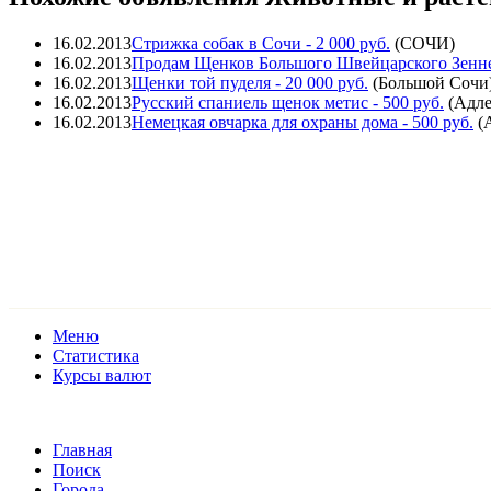
16.02.2013
Стрижка собак в Сочи
- 2 000 руб.
(
СОЧИ
)
16.02.2013
Продам Щенков Большого Швейцарского Зенн
16.02.2013
Щенки той пуделя
- 20 000 руб.
(
Большой Сочи
16.02.2013
Русский спаниель щенок метис
- 500 руб.
(
Адл
16.02.2013
Немецкая овчарка для охраны дома
- 500 руб.
(
Меню
Статистика
Курсы валют
Главная
Поиск
Города