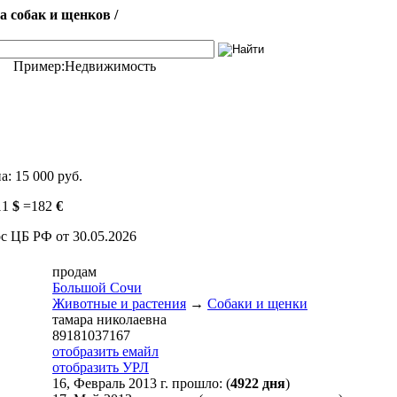
 собак и щенков /
Пример:
Недвижимость
а:
15 000 руб.
11
$
=
182
€
с ЦБ РФ от 30.05.2026
продам
Большой Сочи
Животные и растения
→
Собаки и щенки
тамара николаевна
89181037167
отобразить емайл
отобразить УРЛ
16, Февраль 2013 г. прошло: (
4922 дня
)