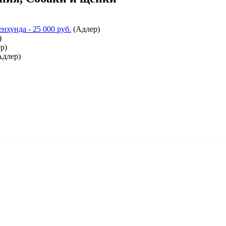
енхунда
- 25 000 руб.
(
Адлер
)
)
ер
)
Адлер
)