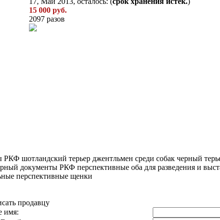
17, Май 2013, осталось: (
срок хранения истек.
)
15 000 руб.
2097 разов
ты РКФ шотландский терьер джентльмен среди собак черный терь
 черный документы РКФ перспективные оба для разведения и выст
льные перспективные щенки
сать продавцу
 имя: