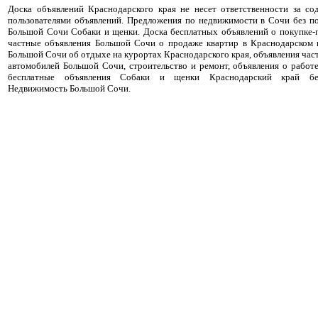
Доска объявлений Краснодарского края не несет ответственности за с
пользователями объявлений. Предложения по недвижимости в Сочи без п
Большой Сочи Собаки и щенки. Доска бесплатных объявлений о покупке-
частные объявления Большой Сочи о продаже квартир в Краснодарском к
Большой Сочи об отдыхе на курортах Краснодарского края, объявления час
автомобилей Большой Сочи, строительство и ремонт, объявления о работ
бесплатные объявления Собаки и щенки Краснодарский край бес
Недвижимость Большой Сочи.