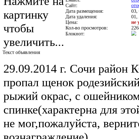
Нажмите на
Сайт:
ото
картинку
Дата размещения:
03,
Дата удаления:
01,
Цена:
не 
чтобы
Кол-во просмотров:
226
Блокнот:
увеличить...
Текст объявления
29.09.2014 г. Сочи район
пропал щенок родезийский
рыжий окрас, с ошейником
спинке(характерна для это
не мог,пожалуйста, вернит
вознаграждение).