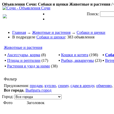
Объявления Сочи: Собаки и щенки Животные и растения / 
Поиск:
Главная
→
Животные и растения
→
Собаки и щенки
В подразделе
Собаки и щенки
: 383 объявления
Животные и растения
▪
Аксессуары, корма
(8)
▪
Кошки и котята
(198)
▪
Соба
▪
Птицы и рептилии
(17)
▪
Рыбки, аквариумы
(23)
▪
Вете
▪
Растения и уход за ними
(38)
Фильтр
Предложения:
продам
,
куплю
,
сниму
,
сдам в аренду
,
обменяю
,
Все города
,
Выбрать город
Город:
Фото
Заголовок