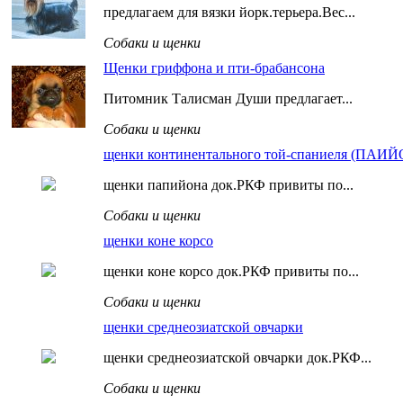
предлагаем для вязки йорк.терьера.Вес...
Собаки и щенки
Щенки гриффона и пти-брабансона
Питомник Талисман Души предлагает...
Собаки и щенки
щенки континентального той-спаниеля (ПАИЙ
щенки папийона док.РКФ привиты по...
Собаки и щенки
щенки коне корсо
щенки коне корсо док.РКФ привиты по...
Собаки и щенки
щенки среднеозиатской овчарки
щенки среднеозиатской овчарки док.РКФ...
Собаки и щенки