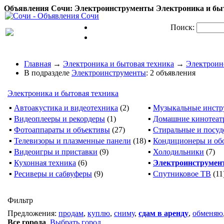
Объявления Сочи: Электроинструменты Электроника и быт
Поиск:
Главная
→
Электроника и бытовая техника
→
Электроин
В подразделе
Электроинструменты
: 2 объявления
Электроника и бытовая техника
▪
Автоакустика и видеотехника
(2)
▪
Музыкальные инстр
▪
Видеоплееры и рекордеры
(1)
▪
Домашние кинотеат
▪
Фотоаппараты и объективы
(27)
▪
Стиральные и посу
▪
Телевизоры и плазменные панели
(18)
▪
Кондиционеры и об
▪
Видеоигры и приставки
(9)
▪
Холодильники
(7)
▪
Кухонная техника
(6)
▪
Электроинструмен
▪
Ресиверы и сабвуферы
(9)
▪
Спутниковое ТВ
(11
Фильтр
Предложения:
продам
,
куплю
,
сниму
,
сдам в аренду
,
обменяю
Все города
,
Выбрать город