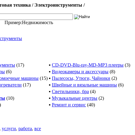
овая техника / Электроинструменты /
Пример:
Недвижимость
струменты
ументы
(17)
▪
CD-DVD-Blu-ray-MD-MP3 плееры
(3)
ры
(6)
▪
Видеокамеры и аксессуары
(8)
домоечные машины
(15)
▪
Пылесосы, Утюги, Чайники
(2)
огреватели
(17)
▪
Швейные и вязальные машины
(6)
▪
Светильники, бра
(4)
ты
(10)
▪
Музыкальные центры
(2)
)
▪
Ремонт и сервис
(40)
,
услуги
,
работа
,
все