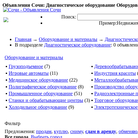
Объявления Сочи: Диагностическое оборудование Оборудова
Поиск:
Пример:
Недвижим
Главная
→
Оборудование и материалы
→
Диагностическ
В подразделе
Диагностическое оборудование
: 0 объявлен
Оборудование и материалы
▪
Грузоподъемное
(7)
▪
Деревообрабатываю
▪
Игровые автоматы
(11)
▪
Индустрия красоты
▪
Медицинское оборудование
(22)
▪
Металлообрабатыв
▪
Полиграфическое оборудование
(8)
▪
Производство обору
▪
Промышленное оборудование
(51)
▪
Радиоэлектронные 
▪
Станки и обрабатывающие центры
(3)
▪
Торговое оборудова
▪
Холодильное оборудование
(9)
▪
Электротехническое
Фильтр
Предложения:
продам
,
куплю
,
сниму
,
сдам в аренду
,
обменяю
Все города
,
Выбрать город