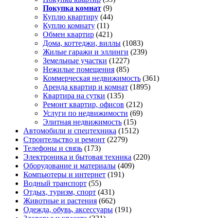
Покупка комнат
(9)
Куплю квартиру
(44)
Куплю комнату
(11)
Обмен квартир
(421)
Дома, коттеджи, виллы
(1083)
Жилые гаражи и эллинги
(239)
Земельные участки
(1227)
Нежилые помещения
(85)
Коммерческая недвижимость
(361)
Аренда квартир и комнат
(1895)
Квартира на сутки
(135)
Ремонт квартир, офисов
(212)
Услуги по недвижимости
(69)
Элитная недвижимость
(15)
Автомобили и спецтехника
(1512)
Строительство и ремонт
(2279)
Телефоны и связь
(173)
Электроника и бытовая техника
(220)
Оборудование и материалы
(409)
Компьютеры и интернет
(191)
Водный транспорт
(55)
Отдых, туризм, спорт
(431)
Животные и растения
(662)
Одежда, обувь, аксессуары
(191)