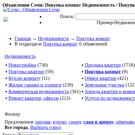
Объявления Сочи: Покупка комнат Недвижимость / Покупка
Поиск:
Пример:
Недвижим
Главная
→
Недвижимость
→
Покупка комнат
В подразделе
Покупка комнат
: 0 объявлений
Недвижимость
▪
Новостройки
(730)
▪
Продажа квартир
(1718)
▪
Покупка квартир
(59)
▪
Покупка комнат
(9)
▪
Куплю комнату
(11)
▪
Обмен квартир
(421)
▪
Жилые гаражи и эллинги
(239)
▪
Земельные участки
(122
▪
Коммерческая недвижимость
(361)
▪
Аренда квартир и комн
▪
Ремонт квартир, офисов
(212)
▪
Услуги по недвижимос
Фильтр
Предложения:
продам
,
куплю
,
сниму
,
сдам в аренду
,
обменяю
Все города
,
Выбрать город
Город: