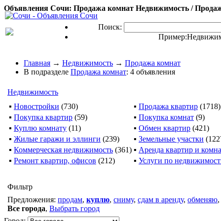
Объявления Сочи: Продажа комнат Недвижимость / Продаж
Поиск:
Пример:
Недвижим
Главная
→
Недвижимость
→
Продажа комнат
В подразделе
Продажа комнат
: 4 объявления
Недвижимость
▪
Новостройки
(730)
▪
Продажа квартир
(1718)
▪
Покупка квартир
(59)
▪
Покупка комнат
(9)
▪
Куплю комнату
(11)
▪
Обмен квартир
(421)
▪
Жилые гаражи и эллинги
(239)
▪
Земельные участки
(122
▪
Коммерческая недвижимость
(361)
▪
Аренда квартир и комн
▪
Ремонт квартир, офисов
(212)
▪
Услуги по недвижимос
Фильтр
Предложения:
продам
,
куплю
,
сниму
,
сдам в аренду
,
обменяю
Все города
,
Выбрать город
Город: