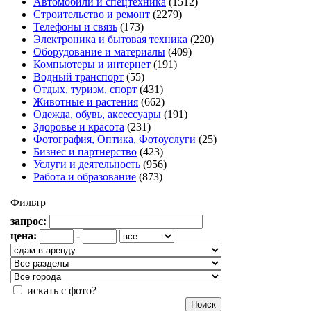
Автомобили и спецтехника
(1512)
Строительство и ремонт
(2279)
Телефоны и связь
(173)
Электроника и бытовая техника
(220)
Оборудование и материалы
(409)
Компьютеры и интернет
(191)
Водный транспорт
(55)
Отдых, туризм, спорт
(431)
Животные и растения
(662)
Одежда, обувь, аксессуары
(191)
Здоровье и красота
(231)
Фотография, Оптика, Фотоуслуги
(25)
Бизнес и партнерство
(423)
Услуги и деятельность
(956)
Работа и образование
(873)
Фильтр
запрос:
цена:
-
искать с фото?