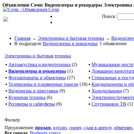
Объявления Сочи: Видеоплееры и рекордеры Электроника и
Поиск:
Главная
→
Электроника и бытовая техника
→
Видеоплее
В подразделе
Видеоплееры и рекордеры
: 1 объявление
Электроника и бытовая техника
▪
Автоакустика и видеотехника
(2)
▪
Музыкальные инстр
▪
Видеоплееры и рекордеры
(1)
▪
Домашние кинотеат
▪
Фотоаппараты и объективы
(27)
▪
Стиральные и посу
▪
Телевизоры и плазменные панели
(18)
▪
Кондиционеры и об
▪
Видеоигры и приставки
(9)
▪
Холодильники
(7)
▪
Кухонная техника
(6)
▪
Электроинструмент
▪
Ресиверы и сабвуферы
(9)
▪
Спутниковое ТВ
(11
Фильтр
Предложения:
продам
,
куплю
,
сниму
,
сдам в аренду
,
обменяю
Все города
,
Выбрать город