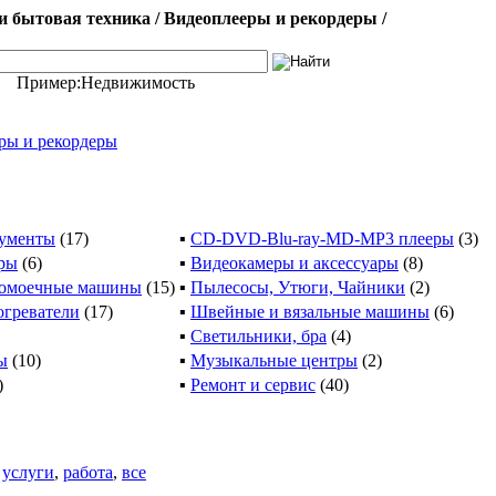
 бытовая техника / Видеоплееры и рекордеры /
Пример:
Недвижимость
ры и рекордеры
ументы
(17)
▪
CD-DVD-Blu-ray-MD-MP3 плееры
(3)
ры
(6)
▪
Видеокамеры и аксессуары
(8)
домоечные машины
(15)
▪
Пылесосы, Утюги, Чайники
(2)
огреватели
(17)
▪
Швейные и вязальные машины
(6)
▪
Светильники, бра
(4)
ы
(10)
▪
Музыкальные центры
(2)
)
▪
Ремонт и сервис
(40)
,
услуги
,
работа
,
все