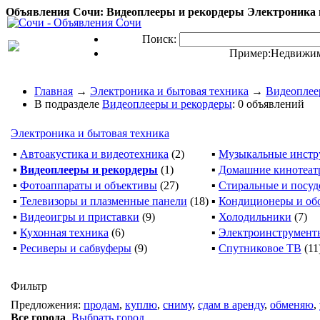
Объявления Сочи: Видеоплееры и рекордеры Электроника и
Поиск:
Пример:
Недвижим
Главная
→
Электроника и бытовая техника
→
Видеоплее
В подразделе
Видеоплееры и рекордеры
: 0 объявлений
Электроника и бытовая техника
▪
Автоакустика и видеотехника
(2)
▪
Музыкальные инстр
▪
Видеоплееры и рекордеры
(1)
▪
Домашние кинотеат
▪
Фотоаппараты и объективы
(27)
▪
Стиральные и посу
▪
Телевизоры и плазменные панели
(18)
▪
Кондиционеры и об
▪
Видеоигры и приставки
(9)
▪
Холодильники
(7)
▪
Кухонная техника
(6)
▪
Электроинструмент
▪
Ресиверы и сабвуферы
(9)
▪
Спутниковое ТВ
(11
Фильтр
Предложения:
продам
,
куплю
,
сниму
,
сдам в аренду
,
обменяю
,
Все города
,
Выбрать город