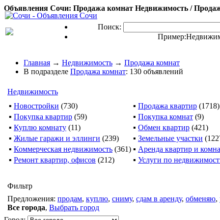
Объявления Сочи: Продажа комнат Недвижимость / Продаж
Поиск:
Пример:
Недвижим
Главная
→
Недвижимость
→
Продажа комнат
В подразделе
Продажа комнат
: 130 объявлений
Недвижимость
▪
Новостройки
(730)
▪
Продажа квартир
(1718)
▪
Покупка квартир
(59)
▪
Покупка комнат
(9)
▪
Куплю комнату
(11)
▪
Обмен квартир
(421)
▪
Жилые гаражи и эллинги
(239)
▪
Земельные участки
(122
▪
Коммерческая недвижимость
(361)
▪
Аренда квартир и комн
▪
Ремонт квартир, офисов
(212)
▪
Услуги по недвижимос
Фильтр
Предложения:
продам
,
куплю
,
сниму
,
сдам в аренду
,
обменяю
,
Все города
,
Выбрать город
Город: