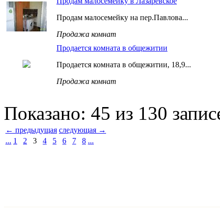
Продам малосемейку в Лазаревское
Продам малосемейку на пер.Павлова...
Продажа комнат
Продается комната в общежитии
Продается комната в общежитии, 18,9...
Продажа комнат
Показано: 45 из 130 запис
← предыдущая
следующая →
...
1
2
3
4
5
6
7
8
...